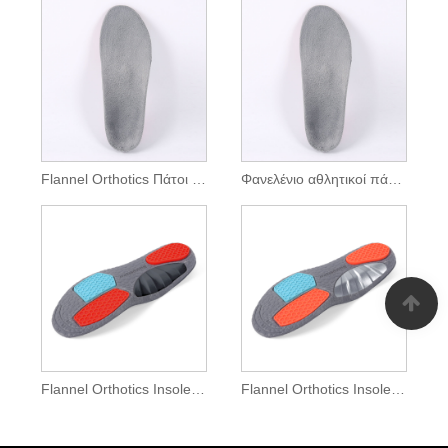
Flannel Orthotics Πάτοι για Παιδιά High Arch
Φανελένιο αθλητικοί πάτοι για παιδιά
Flannel Orthotics Insoles για παιδιά βαρύ επίπεδο πόδι
Flannel Orthotics Insoles για παιδιά Μέτρια επίπεδη πόδι